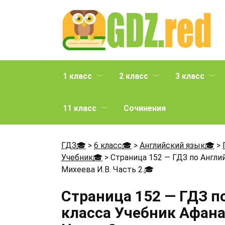
Перейти
к
содержанию
1 класс
2 класс
3 класс
11 класс
Сочинения
ГДЗ🎓
>
6 класс🎓
>
Английский язык🎓
>
Учебник🎓
>
Страница 152 — ГДЗ по Англи
Михеева И.В. Часть 2.
🎓
Страница 152 — ГДЗ п
класса Учебник Афанас