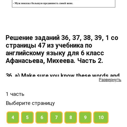
Решение заданий 36, 37, 38, 39, 1 со
страницы 47 из учебника по
английскому языку для 6 класс
Афанасьева, Михеева. Часть 2.
36. a) Make sure you know these words and
Развернуть
expressions.
1 часть
b) Listen to the tape, 50, and say whose words
Выберите страницу
they are:
4
5
6
7
8
9
10
37. Describe Jim and Tim. What were they