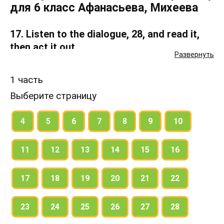
для 6 класс Афанасьева, Михеева
17. Listen to the dialogue, 28, and read it,
then act it out.
Развернуть
18. Learn to read these words, 29.
1 часть
Выберите страницу
4
5
6
7
8
9
10
11
12
13
14
15
16
17
18
19
20
21
22
23
24
25
26
27
28