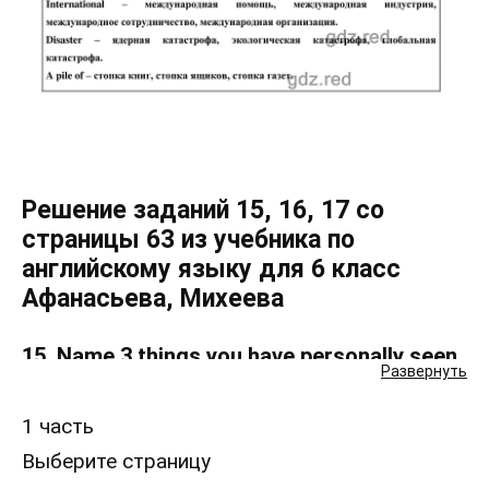
Решение заданий 15, 16, 17 со
страницы 63 из учебника по
английскому языку для 6 класс
Афанасьева, Михеева
15. Name 3 things you have personally seen
Развернуть
or heard recently.
1 часть
16. Match the words similar in meaning.1
Выберите страницу