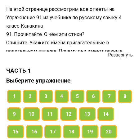
На этой странице рассмотрим все ответы на
Упражнение 91 из учебника по русскому языку 4
класс Канакина
91. Прочитайте. О чём эти стихи?
Спишите. Укажите имена прилагательные в
родительном падеже. Почему они имеют разные
Развернуть
окончания?
ЧАСТЬ 1
Выберите упражнение
1
2
3
4
5
6
7
8
9
10
11
12
13
14
15
16
17
18
19
20