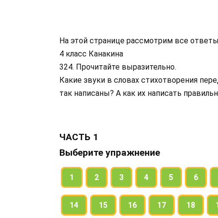
На этой странице рассмотрим все ответы
4 класс Канакина
324. Прочитайте выразительно.
Какие звуки в словах стихотворения пе
так написаны? А как их написать правиль
ЧАСТЬ 1
Выберите упражнение
1
2
3
4
5
6
14
15
16
17
18