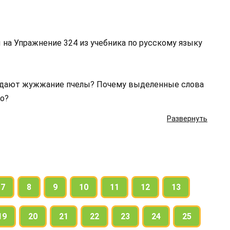
 на Упражнение 324 из учебника по русскому языку
редают жужжание пчелы? Почему выделенные слова
но?
Развернуть
7
8
9
10
11
12
13
19
20
21
22
23
24
25