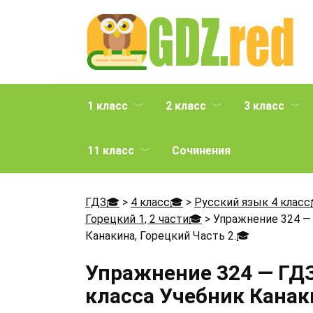
Перейти
к
содержанию
1 класс
2 класс
3 класс
11 класс
Сочинения
ГДЗ🎓
>
4 класс🎓
>
Русский язык 4 класс
Горецкий 1, 2 части🎓
>
Упражнение 324 — 
Канакина, Горецкий Часть 2.
🎓
Упражнение 324 — ГДЗ
класса Учебник Канаки