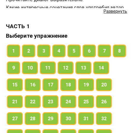
Какие интересные сочетания слов употребил автор
Развернуть
в диалоге? Что они обозначают?
Найдите сочетание слов, которое можно заменить
ЧАСТЬ 1
синонимом пристально смотреть. В какой речи оно
Выберите упражнение
употребляется чаще: в литературной, разговорной
или просторечной?
1
2
3
4
5
6
7
8
В каком значении употреблён выделенный
фразеологизм: в прямом или в переносном? Когда
9
10
11
12
13
14
ещё так говорят?
15
16
17
18
19
20
21
22
23
24
25
26
27
28
29
30
31
32