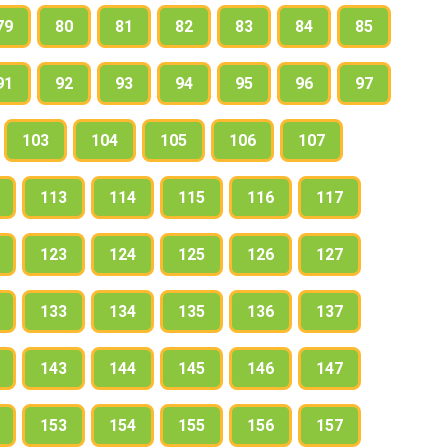
79
80
81
82
83
84
85
91
92
93
94
95
96
97
103
104
105
106
107
113
114
115
116
117
123
124
125
126
127
133
134
135
136
137
143
144
145
146
147
153
154
155
156
157