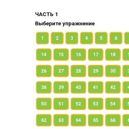
заголовок.
Выделите в глаголах приставки.
ЧАСТЬ 1
Найдите в тексте по два слова, которые
Выберите упражнение
1
2
3
4
5
6
14
15
16
17
18
26
27
28
29
30
38
39
40
41
42
50
51
52
53
54
62
63
64
65
66