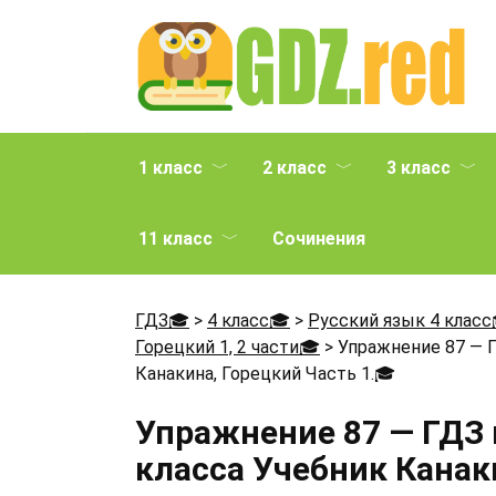
Перейти
к
содержанию
1 класс
2 класс
3 класс
11 класс
Сочинения
ГДЗ🎓
>
4 класс🎓
>
Русский язык 4 класс
Горецкий 1, 2 части🎓
>
Упражнение 87 — Г
Канакина, Горецкий Часть 1.
🎓
Упражнение 87 — ГДЗ 
класса Учебник Канаки