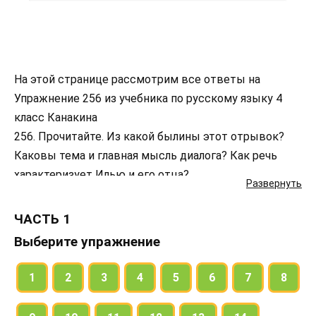
На этой странице рассмотрим все ответы на
Упражнение 256 из учебника по русскому языку 4
класс Канакина
256. Прочитайте. Из какой былины этот отрывок?
Каковы тема и главная мысль диалога? Как речь
характеризует Илью и его отца?
Развернуть
Найдите слова, которые в нашей речи вышли из
употребления. Что они обозначают?
ЧАСТЬ 1
Спишите речь любого из участников диалога,
Выберите упражнение
вставляя пропущенные буквы.
1
2
3
4
5
6
7
8