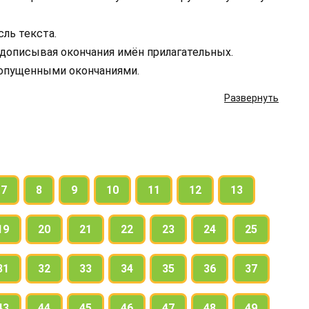
ль текста.
дописывая окончания имён прилагательных.
ропущенными окончаниями.
Развернуть
7
8
9
10
11
12
13
19
20
21
22
23
24
25
31
32
33
34
35
36
37
43
44
45
46
47
48
49