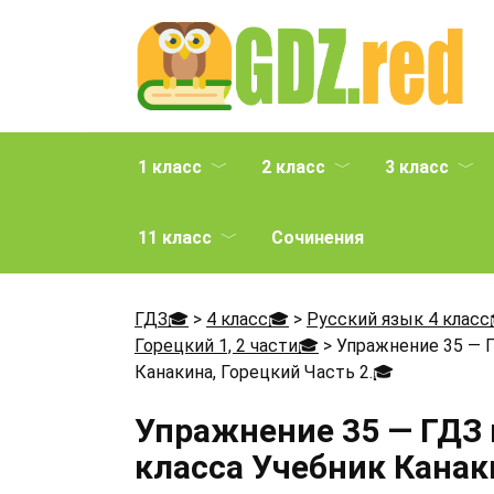
Перейти
к
содержанию
1 класс
2 класс
3 класс
11 класс
Сочинения
ГДЗ🎓
>
4 класс🎓
>
Русский язык 4 класс
Горецкий 1, 2 части🎓
>
Упражнение 35 — Г
Канакина, Горецкий Часть 2.
🎓
Упражнение 35 — ГДЗ 
класса Учебник Канаки