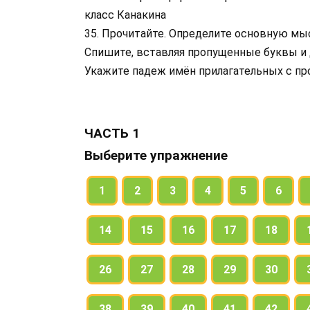
класс Канакина
35. Прочитайте. Определите основную мыс
Спишите, вставляя пропущенные буквы и 
Укажите падеж имён прилагательных с п
ЧАСТЬ 1
Выберите упражнение
1
2
3
4
5
6
14
15
16
17
18
26
27
28
29
30
38
39
40
41
42