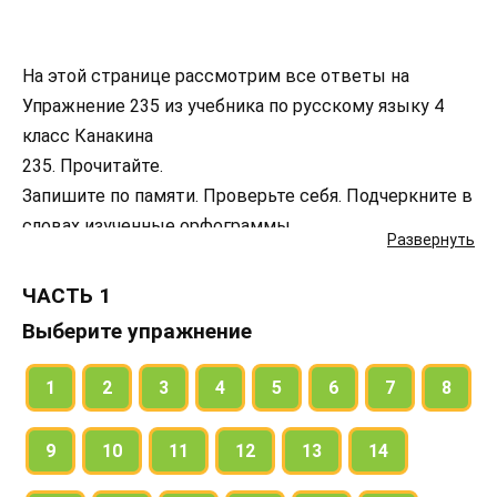
На этой странице рассмотрим все ответы на
Упражнение 235 из учебника по русскому языку 4
класс Канакина
235. Прочитайте.
Запишите по памяти. Проверьте себя. Подчеркните в
словах изученные орфограммы.
Развернуть
Подберите синонимы к каждому глаголу.
ЧАСТЬ 1
Выберите упражнение
1
2
3
4
5
6
7
8
9
10
11
12
13
14