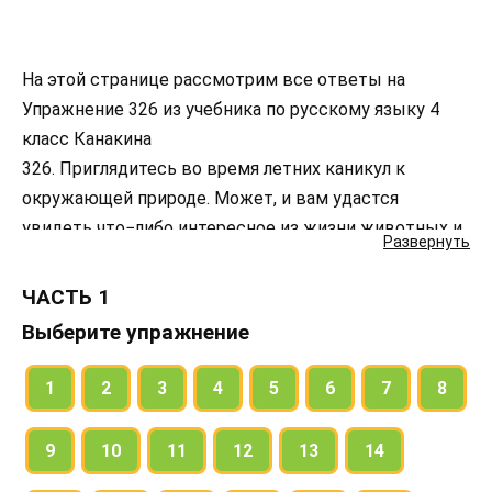
На этой странице рассмотрим все ответы на
Упражнение 326 из учебника по русскому языку 4
класс Канакина
326. Приглядитесь во время летних каникул к
окружающей природе. Может, и вам удастся
увидеть что−либо интересное из жизни животных и
Развернуть
растений. Запишите свои наблюдения.
ЧАСТЬ 1
Выберите упражнение
1
2
3
4
5
6
7
8
9
10
11
12
13
14