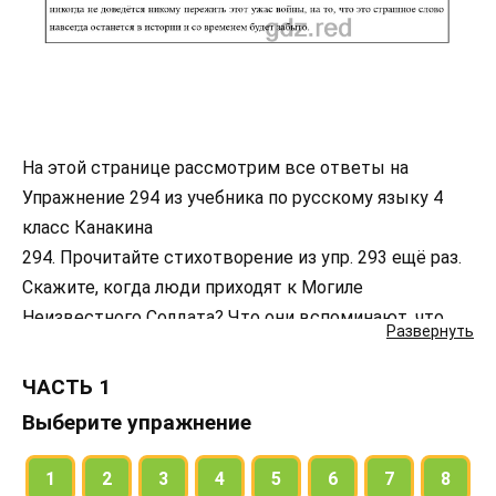
На этой странице рассмотрим все ответы на
Упражнение 294 из учебника по русскому языку 4
класс Канакина
294. Прочитайте стихотворение из упр. 293 ещё раз.
Скажите, когда люди приходят к Могиле
Неизвестного Солдата? Что они вспоминают, что
Развернуть
чувствуют, на что надеются, находясь в этом
священном месте? Составьте текст на эту тему,
ЧАСТЬ 1
придумайте к нему заголовок.
Выберите упражнение
• Запишите заголовок и составленный текст.
1
2
3
4
5
6
7
8