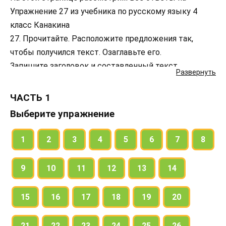
Упражнение 27 из учебника по русскому языку 4
класс Канакина
27. Прочитайте. Расположите предложения так,
чтобы получился текст. Озаглавьте его.
Запишите заголовок и составленный текст,
Развернуть
вставляя пропущенные буквы. В однокоренных
словах выделите корень.
ЧАСТЬ 1
Объясните, как разобрать выделенное предложение
Выберите упражнение
по членам предложения. (см. Памятку 6, с. 149).
1
2
3
4
5
6
7
8
9
10
11
12
13
14
15
16
17
18
19
20
21
22
23
24
25
26