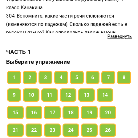
класс Канакина
304. Вспомните, какие части речи склоняются
(изменяются по падежам). Сколько падежей есть в
русском языке? Как определить падеж имени
Развернуть
существительного? имени прилагательного?
местоимения?
ЧАСТЬ 1
Выберите упражнение
1
2
3
4
5
6
7
8
9
10
11
12
13
14
15
16
17
18
19
20
21
22
23
24
25
26