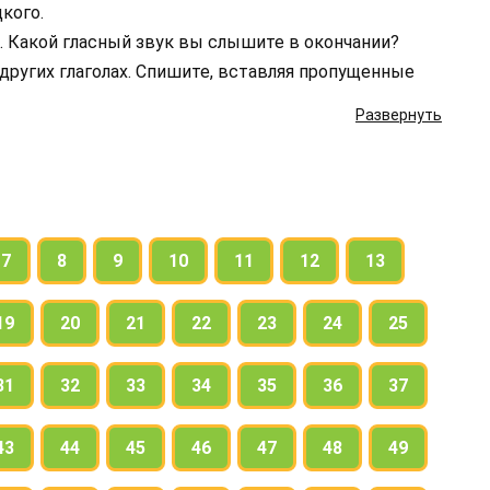
кого.
. Какой гласный звук вы слышите в окончании?
других глаголах. Спишите, вставляя пропущенные
Развернуть
7
8
9
10
11
12
13
19
20
21
22
23
24
25
31
32
33
34
35
36
37
43
44
45
46
47
48
49