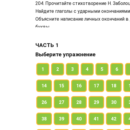
204. Прочитайте стихотворение Н. Заболоц
Найдите глаголы с ударными окончаниями
Объясните написание личных окончаний в 
буквы.
ЧАСТЬ 1
Выберите упражнение
1
2
3
4
5
6
14
15
16
17
18
26
27
28
29
30
38
39
40
41
42