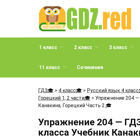
Перейти
к
содержанию
1 класс
2 класс
3 класс
11 класс
Сочинения
ГДЗ🎓
>
4 класс🎓
>
Русский язык 4 класс
Горецкий 1, 2 части🎓
>
Упражнение 204 — 
Канакина, Горецкий Часть 2.
🎓
Упражнение 204 — ГДЗ
класса Учебник Канаки