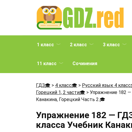
Перейти
к
содержанию
1 класс
2 класс
3 класс
11 класс
Сочинения
ГДЗ🎓
>
4 класс🎓
>
Русский язык 4 класс
Горецкий 1, 2 части🎓
>
Упражнение 182 — 
Канакина, Горецкий Часть 2.
🎓
Упражнение 182 — ГДЗ
класса Учебник Канаки