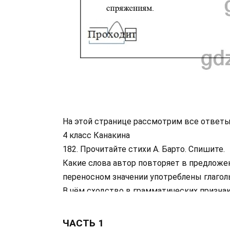
На этой странице рассмотрим все ответы
4 класс Канакина
182. Прочитайте стихи А. Барто. Спишите.
Какие слова автор повторяет в предложе
переносном значении употреблены глагол
В чём сходство в грамматических признак
они различаются? Почему у них разные ок
Укажите спряжение над глаголами в наст
ЧАСТЬ 1