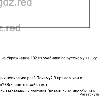
 на Упражнение 182 из учебника по русскому языку
нии несколько раз? Почему? В прямом или в
ы? Объясните свой ответ.
ах выделенных глаголов (время, лицо, число)? Чем
Развернуть
ончания?
оящем времени.