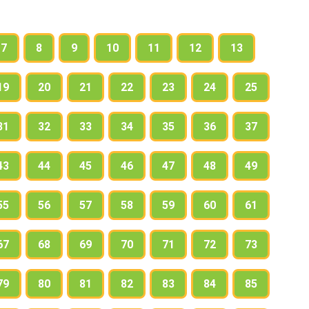
7
8
9
10
11
12
13
19
20
21
22
23
24
25
31
32
33
34
35
36
37
43
44
45
46
47
48
49
55
56
57
58
59
60
61
67
68
69
70
71
72
73
79
80
81
82
83
84
85