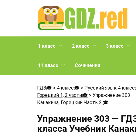
Перейти
к
содержанию
1 класс
2 класс
3 класс
11 класс
Сочинения
ГДЗ🎓
>
4 класс🎓
>
Русский язык 4 класс
Горецкий 1, 2 части🎓
>
Упражнение 303 — 
Канакина, Горецкий Часть 2.
🎓
Упражнение 303 — ГДЗ
класса Учебник Канаки