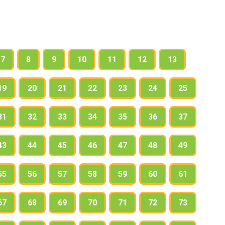
7
8
9
10
11
12
13
19
20
21
22
23
24
25
31
32
33
34
35
36
37
43
44
45
46
47
48
49
55
56
57
58
59
60
61
67
68
69
70
71
72
73