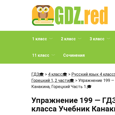
Перейти
к
содержанию
1 класс
2 класс
3 класс
11 класс
Сочинения
ГДЗ🎓
>
4 класс🎓
>
Русский язык 4 класс
Горецкий 1, 2 части🎓
>
Упражнение 199 — 
Канакина, Горецкий Часть 1.
🎓
Упражнение 199 — ГДЗ
класса Учебник Канаки