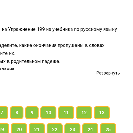
 на Упражнение 199 из учебника по русскому языку
еделите, какие окончания пропущены в словах.
ите их.
ых в родительном падеже.
адания.
Развернуть
7
8
9
10
11
12
13
19
20
21
22
23
24
25