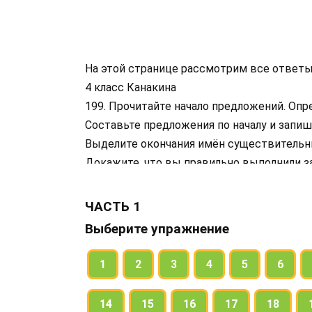
На этой странице рассмотрим все ответы
4 класс Канакина
199. Прочитайте начало предложений. Опр
Составьте предложения по началу и запиш
Выделите окончания имён существительн
Докажите, что вы правильно выполнили з
ЧАСТЬ 1
Выберите упражнение
1
2
3
4
5
6
14
15
16
17
18