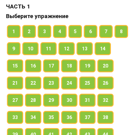
который отвечает на этот вопрос.
ЧАСТЬ 1
В скобках укажите время, лицо, число глагола.
Выберите упражнение
Выделите личные окончания.
1
2
3
4
5
6
7
8
9
10
11
12
13
14
15
16
17
18
19
20
21
22
23
24
25
26
27
28
29
30
31
32
33
34
35
36
37
38
39
40
41
42
43
44