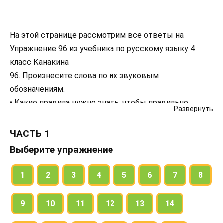
На этой странице рассмотрим все ответы на
Упражнение 96 из учебника по русскому языку 4
класс Канакина
96. Произнесите слова по их звуковым
обозначениям.
• Какие правила нужно знать, чтобы правильно
Развернуть
записать слова буквами?
• Запишите данные слова. Проверьте себя.
ЧАСТЬ 1
Выберите упражнение
1
2
3
4
5
6
7
8
9
10
11
12
13
14