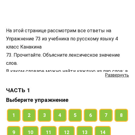
На этой странице рассмотрим все ответы на
Упражнение 73 из учебника по русскому языку 4
класс Канакина
73. Прочитайте. Объясните лексическое значение
слов.
В каком словаре можно найти каждую из пар слов: в
Развернуть
словаре синонимов, антонимов, омонимов?
Распределите слова в три группы: синонимы,
ЧАСТЬ 1
антонимы, омонимы. Запишите слова группами.
Выберите упражнение
Устно составьте предложение с одним из слов.
1
2
3
4
5
6
7
8
9
10
11
12
13
14