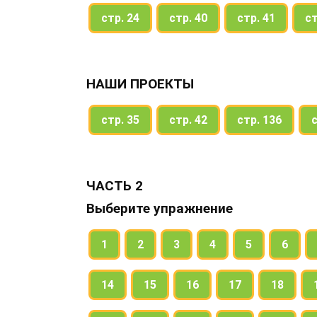
стр. 24
стр. 40
стр. 41
ст
НАШИ ПРОЕКТЫ
стр. 35
стр. 42
стр. 136
с
ЧАСТЬ 2
Выберите упражнение
1
2
3
4
5
6
14
15
16
17
18