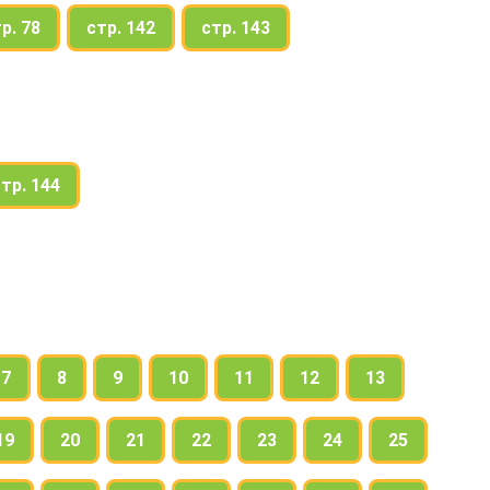
р. 78
стр. 142
стр. 143
тр. 144
7
8
9
10
11
12
13
19
20
21
22
23
24
25