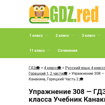
Перейти
к
содержанию
1 класс
2 класс
3 класс
11 класс
Сочинения
ГДЗ🎓
>
4 класс🎓
>
Русский язык 4 класс
Горецкий 1, 2 части🎓
>
Упражнение 308 — 
Канакина, Горецкий Часть 2.
🎓
Упражнение 308 — ГДЗ
класса Учебник Канаки