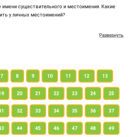
ие имени существительного и местоимения. Какие
ить у личных местоимений?
Развернуть
7
8
9
10
11
12
13
19
20
21
22
23
24
25
31
32
33
34
35
36
37
43
44
45
46
47
48
49