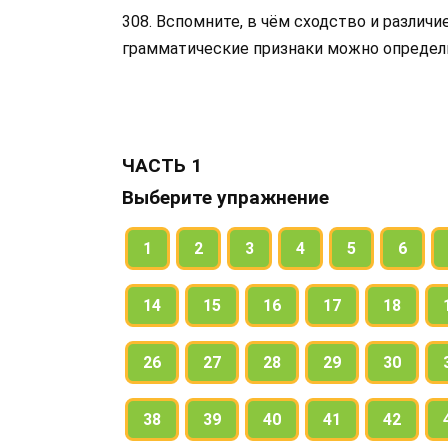
308. Вспомните, в чём сходство и различ
грамматические признаки можно определ
ЧАСТЬ 1
Выберите упражнение
1
2
3
4
5
6
14
15
16
17
18
26
27
28
29
30
38
39
40
41
42