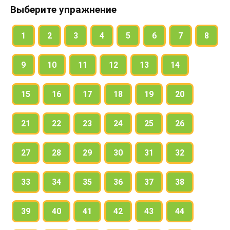
Спишите простые предложения с однородными
Выберите упражнение
членами. Ставьте, где нужно, запятые. Подчеркните
в предложениях главные члены.
1
2
3
4
5
6
7
8
9
10
11
12
13
14
15
16
17
18
19
20
21
22
23
24
25
26
27
28
29
30
31
32
33
34
35
36
37
38
39
40
41
42
43
44