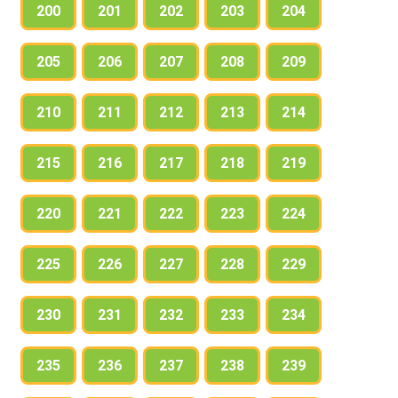
200
201
202
203
204
205
206
207
208
209
210
211
212
213
214
215
216
217
218
219
220
221
222
223
224
225
226
227
228
229
230
231
232
233
234
235
236
237
238
239