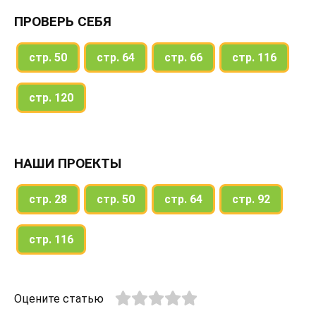
ПРОВЕРЬ СЕБЯ
стр. 50
стр. 64
стр. 66
стр. 116
стр. 120
НАШИ ПРОЕКТЫ
стр. 28
стр. 50
стр. 64
стр. 92
стр. 116
Оцените статью