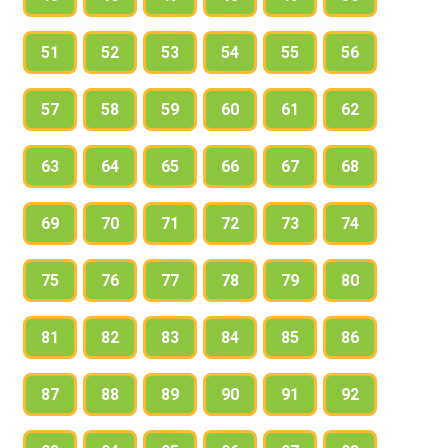
51
52
53
54
55
56
57
58
59
60
61
62
63
64
65
66
67
68
69
70
71
72
73
74
75
76
77
78
79
80
81
82
83
84
85
86
87
88
89
90
91
92