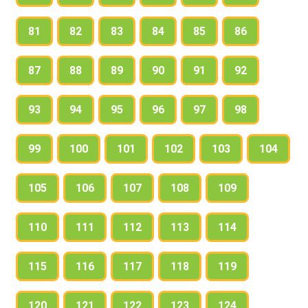
81
82
83
84
85
86
87
88
89
90
91
92
93
94
95
96
97
98
99
100
101
102
103
104
105
106
107
108
109
110
111
112
113
114
115
116
117
118
119
120
121
122
123
124