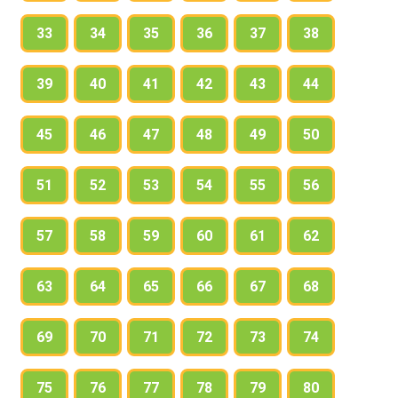
33
34
35
36
37
38
39
40
41
42
43
44
45
46
47
48
49
50
51
52
53
54
55
56
57
58
59
60
61
62
63
64
65
66
67
68
69
70
71
72
73
74
75
76
77
78
79
80