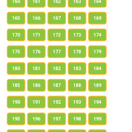
160
161
162
163
164
165
166
167
168
169
170
171
172
173
174
175
176
177
178
179
180
181
182
183
184
185
186
187
188
189
190
191
192
193
194
195
196
197
198
199