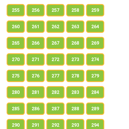
255
256
257
258
259
260
261
262
263
264
265
266
267
268
269
270
271
272
273
274
275
276
277
278
279
280
281
282
283
284
285
286
287
288
289
290
291
292
293
294