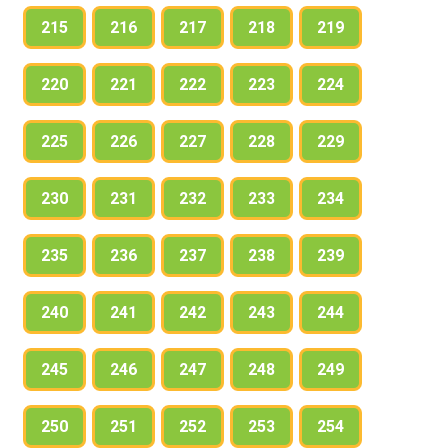
215
216
217
218
219
220
221
222
223
224
225
226
227
228
229
230
231
232
233
234
235
236
237
238
239
240
241
242
243
244
245
246
247
248
249
250
251
252
253
254