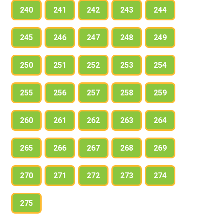
240
241
242
243
244
245
246
247
248
249
250
251
252
253
254
255
256
257
258
259
260
261
262
263
264
265
266
267
268
269
270
271
272
273
274
275