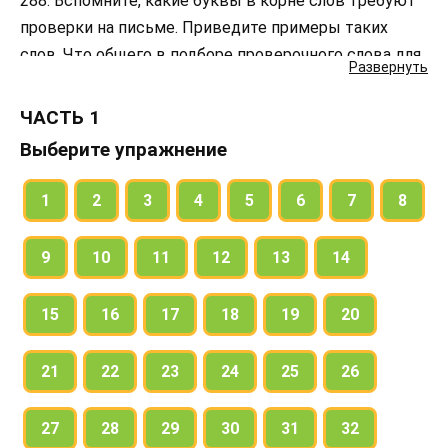
288. Вспомните, какие буквы в корне слов требуют
проверки на письме. Приведите примеры таких
слов. Что общего в подборе проверочного слова для
Развернуть
правильного обозначения буквами безударных
гласных звуков, парных по глухости−звонкости
ЧАСТЬ 1
согласных звуков, непроизносимых согласных
Выберите упражнение
звуков в корне слова?
1
2
3
4
5
6
7
8
9
10
11
12
13
14
15
16
17
18
19
20
21
22
23
24
25
26
27
28
29
30
31
32