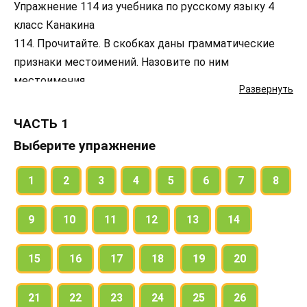
Упражнение 114 из учебника по русскому языку 4
класс Канакина
114. Прочитайте. В скобках даны грамматические
признаки местоимений. Назовите по ним
местоимения.
Развернуть
Запишите предложения, заменяя грамматические
признаки местоимений словами (местоимениями).
ЧАСТЬ 1
Выберите упражнение
1
2
3
4
5
6
7
8
9
10
11
12
13
14
15
16
17
18
19
20
21
22
23
24
25
26