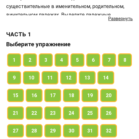
существительные в именительном, родительном,
винительном падежах. Выделите падежные
Развернуть
окончания.
Какие имена существительные и в каких падежных
ЧАСТЬ 1
формах имеют одинаковые окончания?
Выберите упражнение
Как определить падеж имён существительных с
одинаковыми окончаниями?
1
2
3
4
5
6
7
8
9
10
11
12
13
14
15
16
17
18
19
20
21
22
23
24
25
26
27
28
29
30
31
32