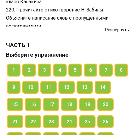
класс Канакина
220. Прочитайте стихотворение Н. Забилы.
Объясните написание слов с пропущенными
орфограммами.
Развернуть
Подготовьтесь записать стихотворение по памяти.
ЧАСТЬ 1
Выберите упражнение
1
2
3
4
5
6
7
8
9
10
11
12
13
14
15
16
17
18
19
20
21
22
23
24
25
26