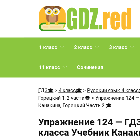
Перейти
к
содержанию
1 класс
2 класс
3 класс
11 класс
Сочинения
ГДЗ🎓
>
4 класс🎓
>
Русский язык 4 класс
Горецкий 1, 2 части🎓
>
Упражнение 124 — 
Канакина, Горецкий Часть 2.
🎓
Упражнение 124 — ГДЗ
класса Учебник Канаки