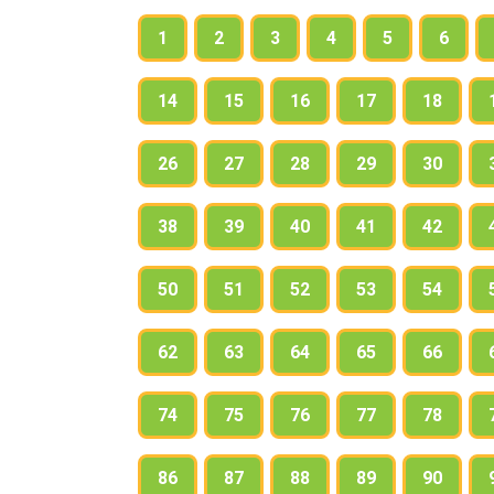
1
2
3
4
5
6
14
15
16
17
18
26
27
28
29
30
38
39
40
41
42
50
51
52
53
54
62
63
64
65
66
74
75
76
77
78
86
87
88
89
90