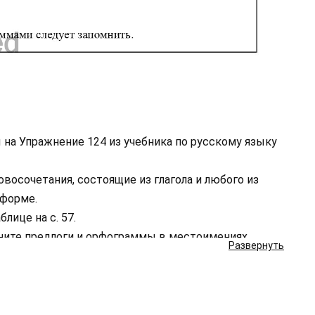
 на Упражнение 124 из учебника по русскому языку
овосочетания, состоящие из глагола и любого из
 форме.
лице на с. 57.
ните предлоги и орфограммы в местоимениях.
Развернуть