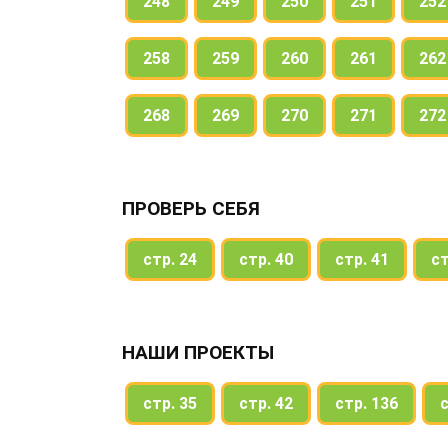
248
249
250
251
252
258
259
260
261
262
268
269
270
271
272
ПРОВЕРЬ СЕБЯ
стр. 24
стр. 40
стр. 41
ст
НАШИ ПРОЕКТЫ
стр. 35
стр. 42
стр. 136
с