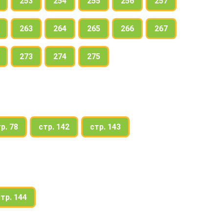
253
254
255
256
257
263
264
265
266
267
273
274
275
р. 78
стр. 142
стр. 143
тр. 144