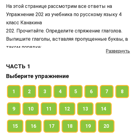
На этой странице рассмотрим все ответы на
Упражнение 202 из учебника по русскому языку 4
класс Канакина
202. Прочитайте. Определите спряжение глаголов.
Выпишите глаголы, вставляя пропущенные буквы, в
таком порядке:
Развернуть
а) глаголы с ударными личными окончаниями;
б) глаголы I спряжения с безударными окончаниями;
ЧАСТЬ 1
в) глаголы II спряжения с безударными окончаниями.
Выберите упражнение
1
2
3
4
5
6
7
8
9
10
11
12
13
14
15
16
17
18
19
20