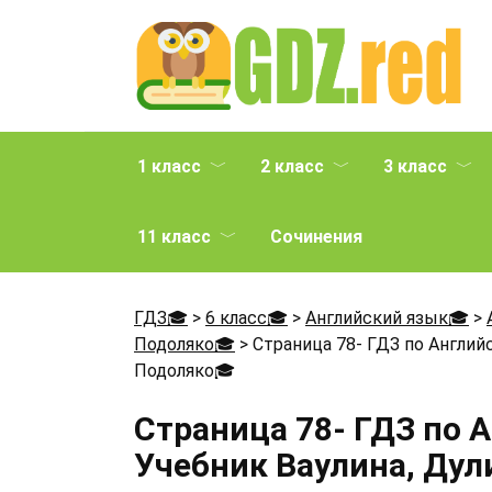
Перейти
к
содержанию
1 класс
2 класс
3 класс
11 класс
Сочинения
ГДЗ🎓
>
6 класс🎓
>
Английский язык🎓
>
Подоляко🎓
>
Страница 78- ГДЗ по Английс
Подоляко
🎓
Страница 78- ГДЗ по 
Учебник Ваулина, Дул