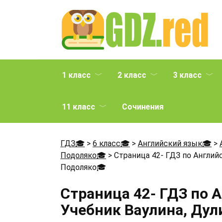
Перейти
к
содержанию
1 класс
2 класс
3 класс
11 класс
Сочинения
ГДЗ🎓
>
6 класс🎓
>
Английский язык🎓
>
Подоляко🎓
>
Страница 42- ГДЗ по Английс
Подоляко
🎓
Страница 42- ГДЗ по 
Учебник Ваулина, Дул