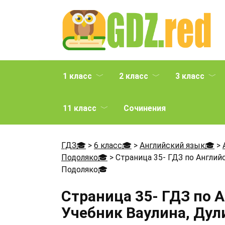
Перейти
к
содержанию
1 класс
2 класс
3 класс
11 класс
Сочинения
ГДЗ🎓
>
6 класс🎓
>
Английский язык🎓
>
Подоляко🎓
>
Страница 35- ГДЗ по Английс
Подоляко
🎓
Страница 35- ГДЗ по 
Учебник Ваулина, Дул