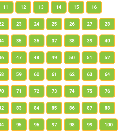
11
12
13
14
15
16
22
23
24
25
26
27
28
34
35
36
37
38
39
40
46
47
48
49
50
51
52
58
59
60
61
62
63
64
70
71
72
73
74
75
76
82
83
84
85
86
87
88
94
95
96
97
98
99
100