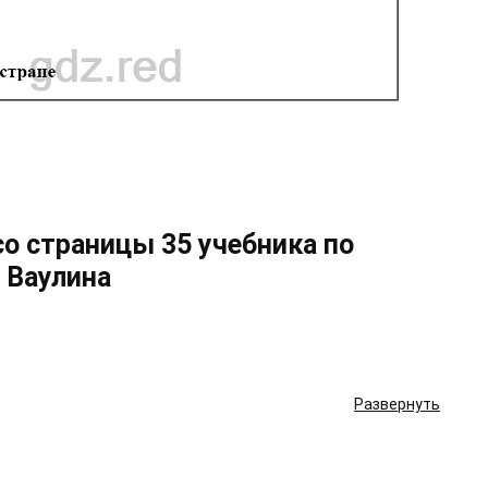
о страницы 35 учебника по
 Ваулина
Развернуть
d?
 the route.
out him?