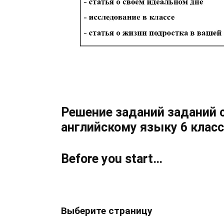
Решение заданий заданий с
английскому языку 6 класс
Before you start…
What are the dos & don’ts for being safe on the roa
How do you go to school from your house? Describe
Выберите страницу
Name a famous racing driver. What do you know ab