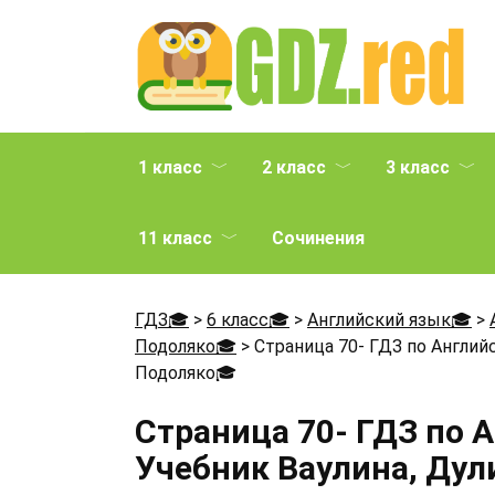
Перейти
к
содержанию
1 класс
2 класс
3 класс
11 класс
Сочинения
ГДЗ🎓
>
6 класс🎓
>
Английский язык🎓
>
Подоляко🎓
>
Страница 70- ГДЗ по Английс
Подоляко
🎓
Страница 70- ГДЗ по 
Учебник Ваулина, Дул