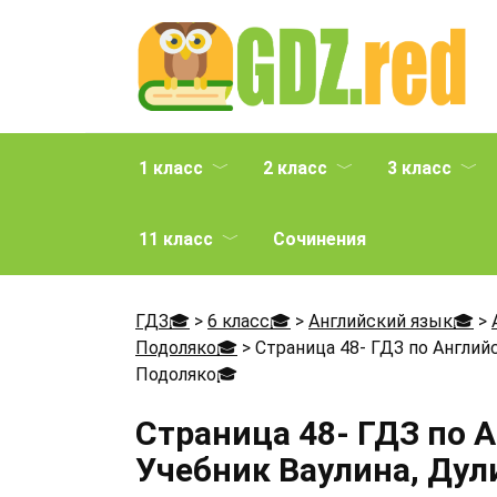
Перейти
к
содержанию
1 класс
2 класс
3 класс
11 класс
Сочинения
ГДЗ🎓
>
6 класс🎓
>
Английский язык🎓
>
Подоляко🎓
>
Страница 48- ГДЗ по Английс
Подоляко
🎓
Страница 48- ГДЗ по 
Учебник Ваулина, Дул