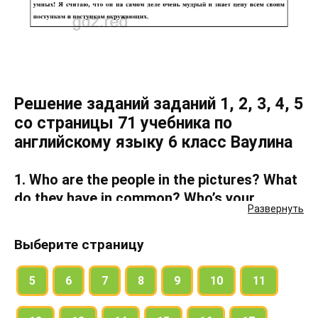
Решение заданий заданий 1, 2, 3, 4, 5
со страницы 71 учебника по
английскому языку 6 класс Ваулина
1. Who are the people in the pictures? What
do they have in common? Who’s your
Развернуть
favourite?
Выберите страницу
2. Match the verbs to the nouns. What can
these people do?
5
6
7
8
9
10
11
Superman can fire heat vision.