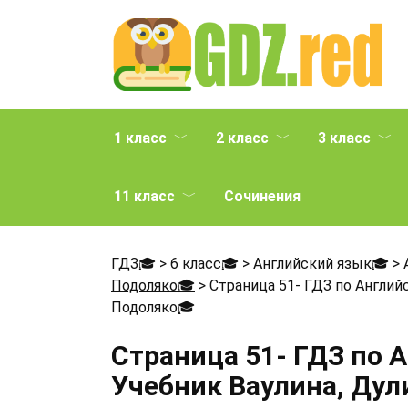
Перейти
к
содержанию
1 класс
2 класс
3 класс
11 класс
Сочинения
ГДЗ🎓
>
6 класс🎓
>
Английский язык🎓
>
Подоляко🎓
>
Страница 51- ГДЗ по Английс
Подоляко
🎓
Страница 51- ГДЗ по 
Учебник Ваулина, Дул