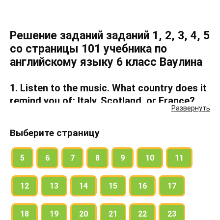
Решение заданий заданий 1, 2, 3, 4, 5
со страницы 101 учебника по
английскому языку 6 класс Ваулина
1. Listen to the music. What country does it
remind you of: Italy, Scotland, or France?
Развернуть
2. Look at the text. What is it about? What
Выберите страницу
can you see/do in this place. Listen, read
and check.
5
6
7
8
9
10
11
12
13
14
15
16
17
3. Read the brochure. Where can someone
see:
18
19
20
21
22
23