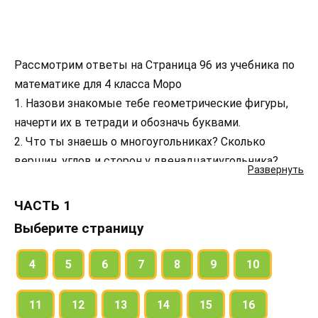
Рассмотрим ответы на Страница 96 из учебника по
математике для 4 класса Моро
1. Назови знакомые тебе геометрические фигуры,
начерти их в тетради и обозначь буквами.
2. Что ты знаешь о многоугольниках? Сколько
вершин, углов и сторон у двенадцатиугольника?
Развернуть
3. Какие виды треугольников ты знаешь? Может ли
прямоугольный треугольник быть равносторонним?
ЧАСТЬ 1
разносторонним? Может ли тупоугольный
Выберите страницу
треугольник быть равнобедренным? Начерти в
тетради равнобедренный прямоугольный
4
5
6
7
8
9
10
треугольник.
4. Какие виды четырёхугольников ты знаешь?
11
12
13
14
15
16
Продолжи предложения:1) Прямоугольник — это