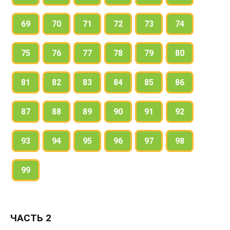
сначала с общим центром, а потом с разными
центрами.
69
70
71
72
73
74
9. Найди длину ломаной АОКС (рис. 2).
75
76
77
78
79
80
81
82
83
84
85
86
87
88
89
90
91
92
93
94
95
96
97
98
99
ЧАСТЬ 2