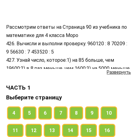
Рассмотрим ответы на Страница 90 из учебника по
математике для 4 класса Моро
426. Вычисли и выполни проверку. 960120 : 8 70209 :
9 56630 : 7 453520 : 5
427. Узнай число, которое:1) на 85 больше, чем
19600;2) в 8 раз меньше, чем 1600;3) на 5000 меньше,
Развернуть
чем 12000;4) в 9 раз больше, чем 9000.
428. Ане 12 лет. Она в 3 раза старше брата. На
ЧАСТЬ 1
сколько лет Аня старше брата?
Выберите страницу
429. Спектакль для детей начался в 11 ч и закончился
в 12 ч 35 мин. Сколько времени длился этот
4
5
6
7
8
9
10
спектакль?
430. Рабочие должны посадить 350 саженцев
11
12
13
14
15
16
кустов. В первый день они посадили одну седьмую