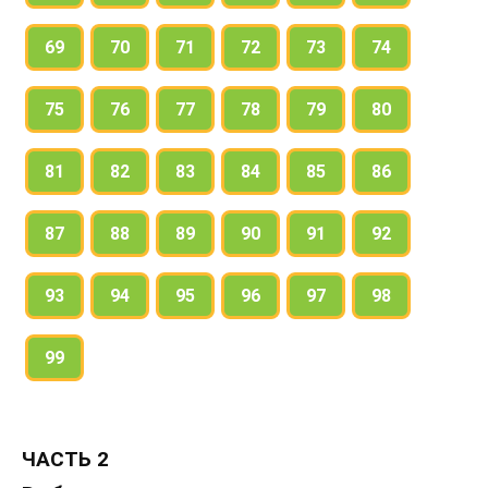
4 (2010 — 1065) : 7 • 6 9020 • 6 + 53901
436. Сравни площади фигур на рисунках. Узнай, на
69
70
71
72
73
74
сколько квадратных миллиметров площадь одной
фигуры больше площади другой.
75
76
77
78
79
80
81
82
83
84
85
86
87
88
89
90
91
92
93
94
95
96
97
98
99
ЧАСТЬ 2