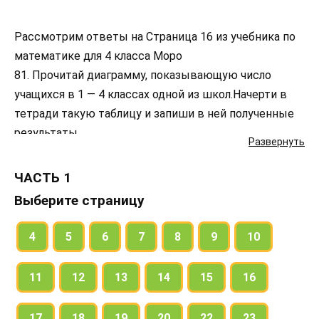
Рассмотрим ответы на Страница 16 из учебника по
математике для 4 класса Моро
81. Прочитай диаграмму, показывающую число
учащихся в 1 — 4 классах одной из школ.Начерти в
тетради такую таблицу и запиши в ней полученные
результаты.
Развернуть
ЧАСТЬ 1
Выберите страницу
4
5
6
7
8
9
10
11
12
13
14
15
16
17
18
19
20
22
23