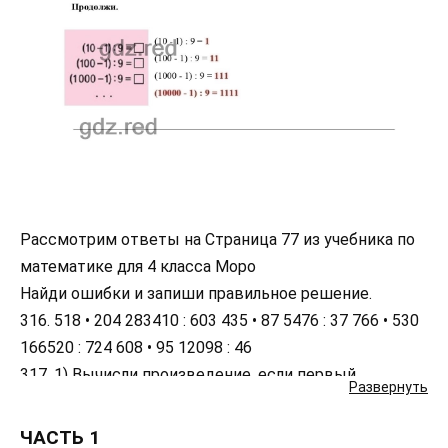
Рассмотрим ответы на Страница 77 из учебника по
математике для 4 класса Моро
Найди ошибки и запиши правильное решение.
316. 518 • 204 283410 : 603 435 • 87 5476 : 37 766 • 530
166520 : 724 608 • 95 12098 : 46
317. 1) Вычисли произведение, если первый
Развернуть
множитель 76 и он меньше второго множителя на
28.2) Вычисли частное, если делимое 1792 и оно
ЧАСТЬ 1