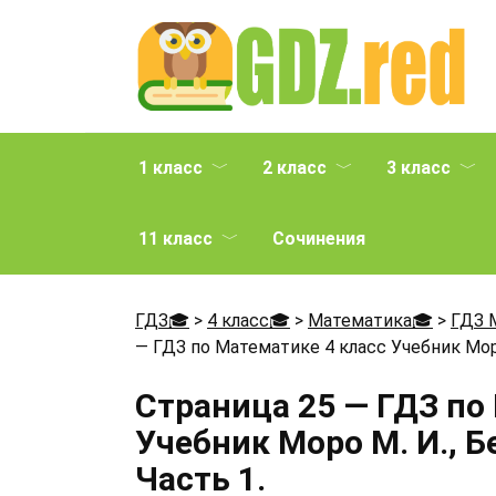
Перейти
к
содержанию
1 класс
2 класс
3 класс
11 класс
Сочинения
ГДЗ🎓
>
4 класс🎓
>
Математика🎓
>
ГДЗ 
— ГДЗ по Математике 4 класс Учебник Моро 
Страница 25 — ГДЗ по
Учебник Моро М. И., Б
Часть 1.