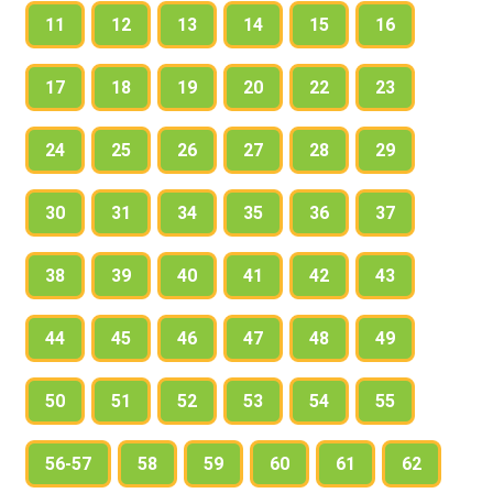
расходовала одну неделю по 70 л молока в день, а
11
12
13
14
15
16
другую неделю — по 80 л молока в день. Сколько
литров молока израсходовали за эти две недели,
17
18
19
20
22
23
если столовая работала 5 дней в неделю? 6 дней?
16. 197 • 5 307 • 3 — 704 : 8 684 : 9 + (506 — 102 • 3) 216
24
25
26
27
28
29
• 4 65 • 8 — 535 : 5 736 : 4 + (607 — 428 : 4)
17. 230 + 70 • 3 (470 — 70) • 2 600 + 180 : 6 + 9 (460 +
30
31
34
35
36
37
40) • 2 380 — 80 • 3 360 : (120 + 240) • 4
1. Сколько разрядов содержится в каждом классе?
38
39
40
41
42
43
Как называются разряды и классы?
2. Покажи на примере, что 10 единиц любого разряда
образуют единицу следующего разряда.
44
45
46
47
48
49
3. Покажи на примере, что 1000 единиц одного
класса образуют единицу следующего класса.
50
51
52
53
54
55
4. Сколько цифр используется для записи чисел?
Назови их. Покажи, как можно одними и теми же
56-57
58
59
60
61
62
цифрами записать разные числа.