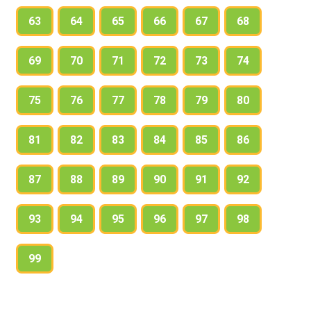
5. Покажи на примере, как изменяется значение
63
64
65
66
67
68
цифры при изменении её места в записи числа.
69
70
71
72
73
74
75
76
77
78
79
80
81
82
83
84
85
86
87
88
89
90
91
92
93
94
95
96
97
98
99