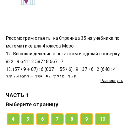
Рассмотрим ответы на Страница 35 из учебника по
математике для 4 класса Моро
12. Выполни деление с остатком и сделай проверку.
832 : 9 641 : 3 587 : 8 667 : 7
13. (57 • 9 + 87) : 6 (807 — 55 • 6) : 9 137 • 6 : 2 (648 : 4 —
78) • 4 (900 — 755 : 5) : 7 219 : 3 • 8
Развернуть
14. Реши уравнения. 7 • = 7 — 12 = 0 32 : = 1 83 — = 0
15. Реши каждую задачу разными способами.1) В
ЧАСТЬ 1
магазин привезли 5 мешков риса, по 40 кг в каждом,
Выберите страницу
и 5 мешков пшена, по 35 кг в каждом. В первый
день продали 120 кг риса и 140 кг пшена. Сколько
4
5
6
7
8
9
10
килограммов крупы осталось продать?2) Столовая