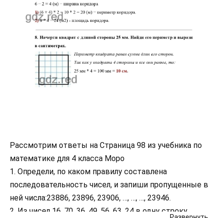
Рассмотрим ответы на Страница 98 из учебника по
математике для 4 класса Моро
1. Определи, по каком правилу составлена
последовательность чисел, и запиши пропущенные в
ней числа:23886, 23896, 23906, …, …, …, 23946.
2. Из чисел 16, 70, 36, 49, 56, 63, 24 в одну строку
Развернуть