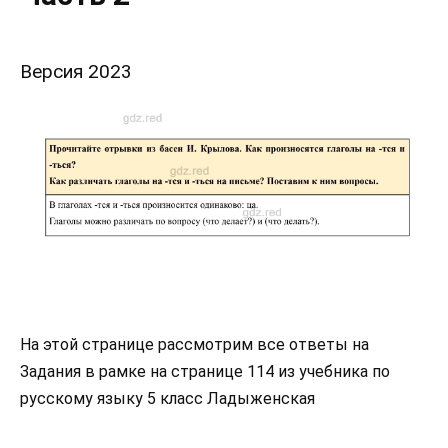
Версия 2023
На этой странице рассмотрим все ответы на
Задания в рамке на странице 114 из учебника по
русскому языку 5 класс Ладыженская