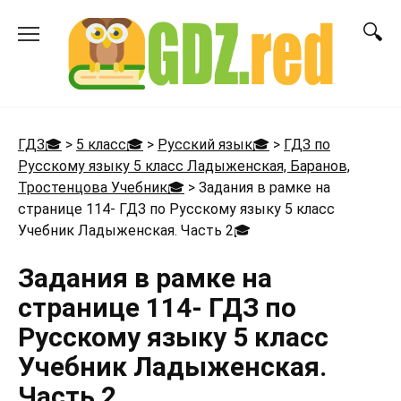
Перейти
к
содержанию
ГДЗ🎓
>
5 класс🎓
>
Русский язык🎓
>
ГДЗ по
Русскому языку 5 класс Ладыженская, Баранов,
Тростенцова Учебник🎓
>
Задания в рамке на
странице 114- ГДЗ по Русскому языку 5 класс
Учебник Ладыженская. Часть 2
🎓
Задания в рамке на
странице 114- ГДЗ по
Русскому языку 5 класс
Учебник Ладыженская.
Часть 2