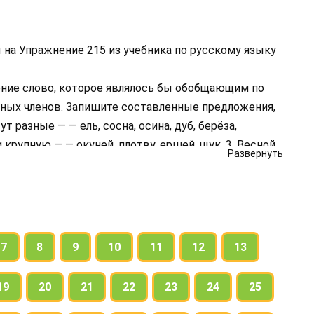
 на Упражнение 215 из учебника по русскому языку
ние слово, которое являлось бы обобщающим по
дных членов. Запишите составленные предложения,
т разные — — ель, сосна, осина, дуб, берёза,
 крупную — — окуней, плотву, ершей, щук. 3. Весной
Развернуть
рижи и малиновки. 4. Летом на лугах распускаются —
7
8
9
10
11
12
13
19
20
21
22
23
24
25