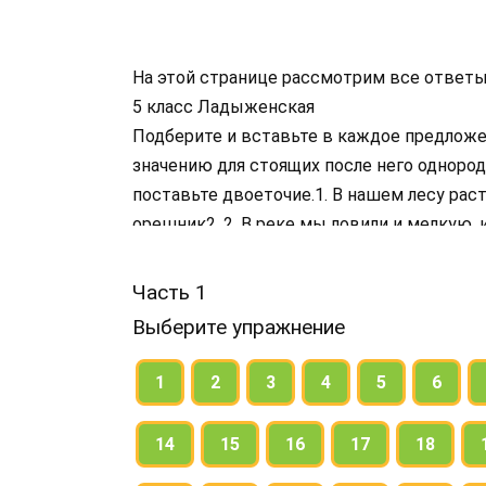
На этой странице рассмотрим все ответы
5 класс Ладыженская
Подберите и вставьте в каждое предложе
значению для стоящих после него одноро
поставьте двоеточие.1. В нашем лесу расту
орешник2. 2. В реке мы ловили и мелкую, и
к нам вернулись — — скворцы, дрозды, ст
— ромашки, васильки, колокольчики.
Часть 1
Выберите упражнение
1
2
3
4
5
6
14
15
16
17
18