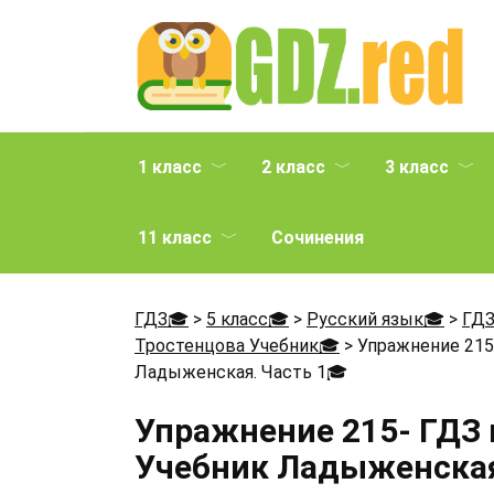
Перейти
к
содержанию
1 класс
2 класс
3 класс
11 класс
Сочинения
ГДЗ🎓
>
5 класс🎓
>
Русский язык🎓
>
ГДЗ
Тростенцова Учебник🎓
>
Упражнение 215
Ладыженская. Часть 1
🎓
Упражнение 215- ГДЗ 
Учебник Ладыженская