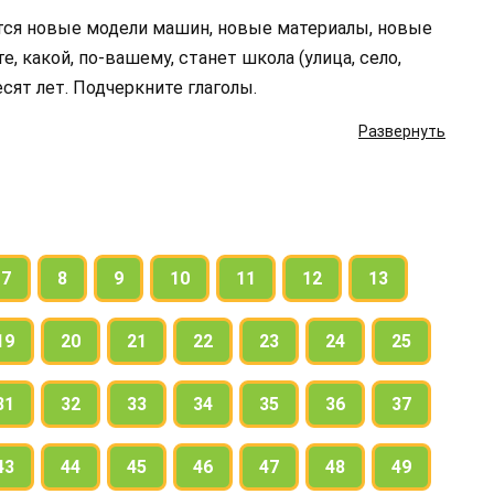
тся новые модели машин, новые материалы, новые
 какой, по-вашему, станет школа (улица, село,
десят лет. Подчеркните глаголы.
Развернуть
7
8
9
10
11
12
13
19
20
21
22
23
24
25
31
32
33
34
35
36
37
43
44
45
46
47
48
49