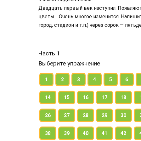
Двадцать первый век наступил. Появляю
цветы… Очень многое изменится. Напишите,
город, стадион и т.п.) через сорок — пять
Часть 1
Выберите упражнение
1
2
3
4
5
6
14
15
16
17
18
26
27
28
29
30
38
39
40
41
42