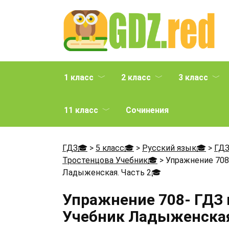
Перейти
к
содержанию
1 класс
2 класс
3 класс
11 класс
Сочинения
ГДЗ🎓
>
5 класс🎓
>
Русский язык🎓
>
ГДЗ
Тростенцова Учебник🎓
>
Упражнение 708
Ладыженская. Часть 2
🎓
Упражнение 708- ГДЗ 
Учебник Ладыженская