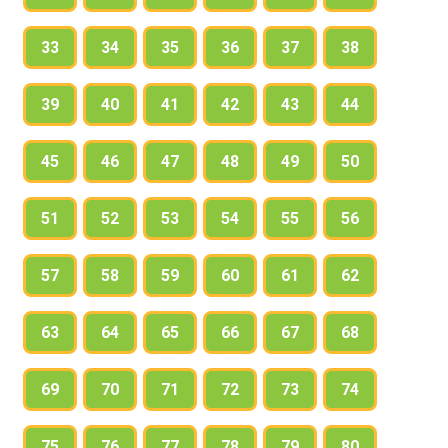
Может быть, об этом надо написать как-то иначе
33
34
35
36
37
38
или совсем не писать, если заметка называется
«Интересная встреча»?
39
40
41
42
43
44
45
46
47
48
49
50
51
52
53
54
55
56
57
58
59
60
61
62
63
64
65
66
67
68
69
70
71
72
73
74
75
76
77
78
79
80