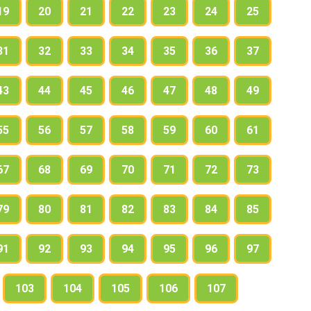
19
20
21
22
23
24
25
31
32
33
34
35
36
37
43
44
45
46
47
48
49
55
56
57
58
59
60
61
67
68
69
70
71
72
73
79
80
81
82
83
84
85
91
92
93
94
95
96
97
103
104
105
106
107