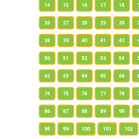
14
15
16
17
18
26
27
28
29
30
38
39
40
41
42
50
51
52
53
54
62
63
64
65
66
74
75
76
77
78
86
87
88
89
90
98
99
100
101
102