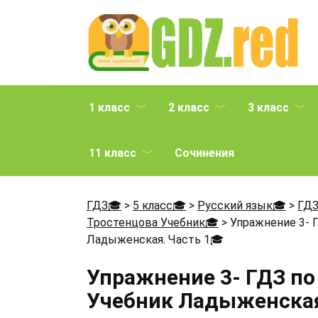
Перейти
к
содержанию
1 класс
2 класс
3 класс
11 класс
Сочинения
ГДЗ🎓
>
5 класс🎓
>
Русский язык🎓
>
ГДЗ
Тростенцова Учебник🎓
>
Упражнение 3- 
Ладыженская. Часть 1
🎓
Упражнение 3- ГДЗ по
Учебник Ладыженская